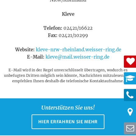
Kleve
Telefon:
02421/16622
Fax:
02421/10299
Website:
kleve-nrw-rheinland.weisser-ring.de
E-Mail:
kleve@mail.weisser-ring.de
E-Mail wird in der Regel unverschlüsselt übertragen, wodurch es
unbefugten Dritten möglich sein könnte, Nachrichten mitzulesen. Wir
empfehlen Ihnen deshalb die telefonische Kontaktaufnahme.
Unterstützen Sie uns!
HIER ERFAHREN SIE MEHR