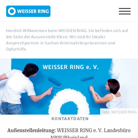
Direkt zum Inhalt
Herzlich Willkommen beim WEISSEN RING. Sie befinden sich auf
der Seite der Aussenstelle Kleve. Wir sind ihr lokaler
Ansprechpartner in Sachen Kriminalitätsprävention und
Opferhilfe.
Foto: WEISSER RING
KONTAKTDATEN
Außenstellenleitung:
WEISSER RING e. V. Landesbüro
NRW/Rheinland